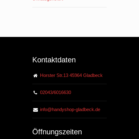
Kontaktdaten
Horster Str.13 45964 Gladbeck
02043/6016630
info@handyshop-gladbeck.de
Öffnungszeiten